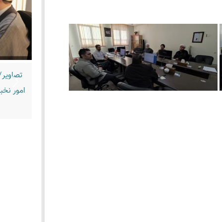
تصاویر/
امور نخب