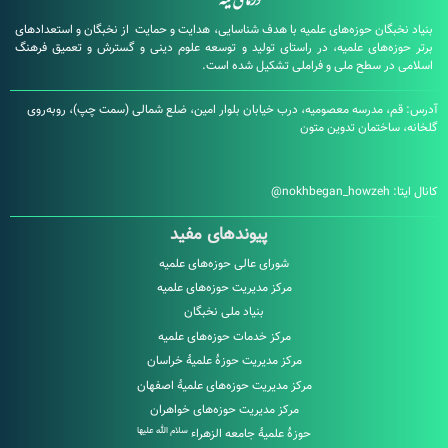
بگان حوزه‌های علمیه با هدف شناسایی، هدایت و حمایت از نخبگان و استعدادهای
زه‌های علمیه، در راستای تولید و توسعه علوم دینی و گسترش و تعمیق فرهنگ
در سطح ملی و فراملی تشکیل شده است.
، مدرسه معصومیه، درب خیابان بلوار امین، ضلع شمالی (سمت چپ)، روبه‌روی
ساختمان تدوین متون
:
nokhbegan_howzeh@
پیوندهای مفید
شورای عالی حوزه‌های علمیه
مرکز مدیریت حوزه‌های علمیه
بنیاد ملی نخبگان
مرکز خدمات حوزه‌های علمیه
مرکز مدیریت حوزۀ علمیۀ خراسان
مرکز مدیریت حوزه‌های علمیۀ اصفهان
مرکز مدیریت حوزه‌های خواهران
سلام الله علیها
حوزۀ علمیۀ جامعه الزهراء