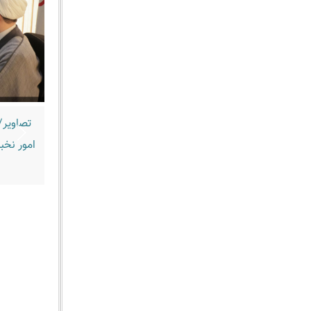
تصاویر/
امور نخب