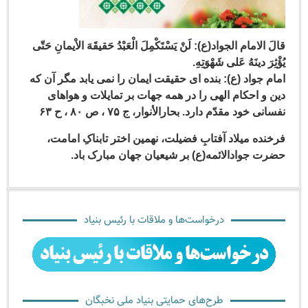
 الامام الجواد(ع): لَنْ یَسْتَکْمِلَ الْعَبْدُ حَقیقَهَ الاْیمانِ حَتّی
ِرَ دینَهُ عَلی شَهْوَتِهِ.
م جواد (ع): بنده ای حقیقت ایمان را نمی یابد مگر آن که
 و احکام الهی را در همه جهات بر تمایلات و هواهای
ی خود مقدّم دارد. بحارالأنوار، ج ۷۵ ، ص ۸۰ ، ح ۶۳
نده میلاد آفتابِ فضیلت، نهمین اختر تابناکِ امامت،
ت جوادالائمه(ع) بر شیعیان جهان مبارک باد.
درخواست‌ها و ملاقات با رئیس بنیاد
طرح‌های حمایتی بنیاد ملی نخبگان