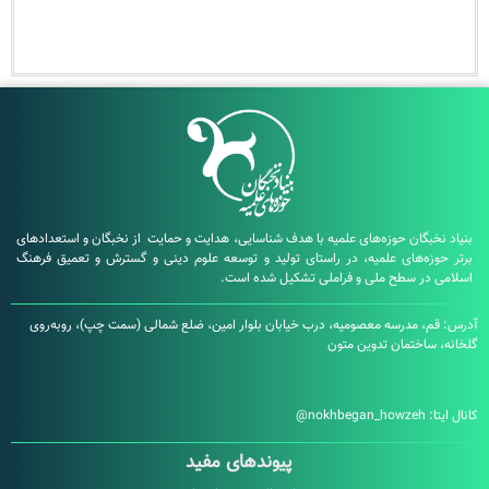
بگان حوزه‌های علمیه با هدف شناسایی، هدایت و حمایت از نخبگان و استعدادهای
زه‌های علمیه، در راستای تولید و توسعه علوم دینی و گسترش و تعمیق فرهنگ
در سطح ملی و فراملی تشکیل شده است.
، مدرسه معصومیه، درب خیابان بلوار امین، ضلع شمالی (سمت چپ)، روبه‌روی
ساختمان تدوین متون
:
nokhbegan_howzeh@
پیوندهای مفید