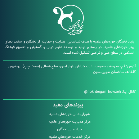
بگان حوزه‌های علمیه با هدف شناسایی، هدایت و حمایت از نخبگان و استعدادهای
زه‌های علمیه، در راستای تولید و توسعه علوم دینی و گسترش و تعمیق فرهنگ
در سطح ملی و فراملی تشکیل شده است.
، مدرسه معصومیه، درب خیابان بلوار امین، ضلع شمالی (سمت چپ)، روبه‌روی
ساختمان تدوین متون
:
nokhbegan_howzeh@
پیوندهای مفید
شورای عالی حوزه‌های علمیه
مرکز مدیریت حوزه‌های علمیه
بنیاد ملی نخبگان
مرکز خدمات حوزه‌های علمیه