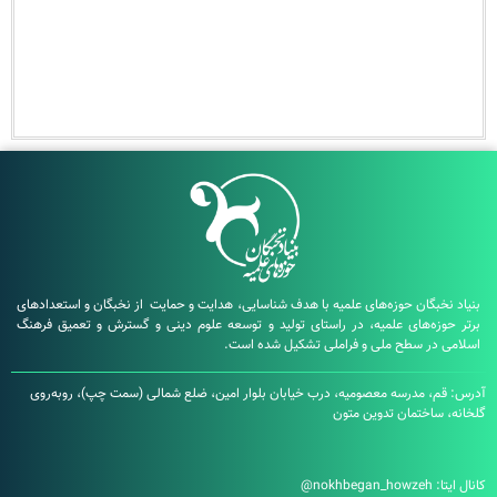
بگان حوزه‌های علمیه با هدف شناسایی، هدایت و حمایت از نخبگان و استعدادهای
زه‌های علمیه، در راستای تولید و توسعه علوم دینی و گسترش و تعمیق فرهنگ
در سطح ملی و فراملی تشکیل شده است.
، مدرسه معصومیه، درب خیابان بلوار امین، ضلع شمالی (سمت چپ)، روبه‌روی
ساختمان تدوین متون
:
nokhbegan_howzeh@