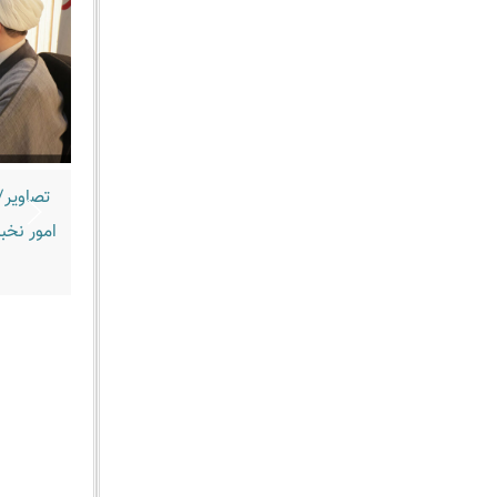
تصاویر/
امور نخب