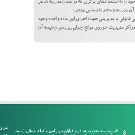
شورای 
قم، مدرسه معصومیه، درب خیابان بلوار امین، ضلع شمالی (سمت