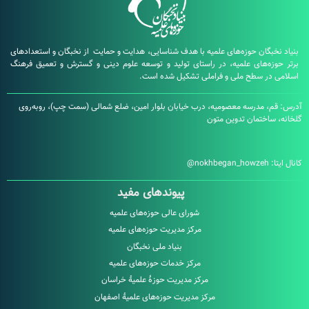
بگان حوزه‌های علمیه با هدف شناسایی، هدایت و حمایت از نخبگان و استعدادهای
زه‌های علمیه، در راستای تولید و توسعه علوم دینی و گسترش و تعمیق فرهنگ
در سطح ملی و فراملی تشکیل شده است.
، مدرسه معصومیه، درب خیابان بلوار امین، ضلع شمالی (سمت چپ)، روبه‌روی
ساختمان تدوین متون
:
nokhbegan_howzeh@
پیوندهای مفید
شورای عالی حوزه‌های علمیه
مرکز مدیریت حوزه‌های علمیه
بنیاد ملی نخبگان
مرکز خدمات حوزه‌های علمیه
مرکز مدیریت حوزۀ علمیۀ خراسان
مرکز مدیریت حوزه‌های علمیۀ اصفهان