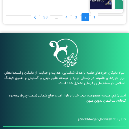
...
38
4
3
2
1
ن حوزه‌های علمیه با هدف شناسایی، هدایت و حمایت از نخبگان و استعدادهای
ای علمیه، در راستای تولید و توسعه علوم دینی و گسترش و تعمیق فرهنگ
سطح ملی و فراملی تشکیل شده است.
رسه معصومیه، درب خیابان بلوار امین، ضلع شمالی (سمت چپ)، روبه‌روی
مان تدوین متون
nokhbegan_howz